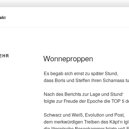
REBACH
asmus
akt
EHR
Wonneproppen
Es begab sich einst zu später Stund,
dass Boris und Steffen ihren Schamass t
Nach des Berichts zur Lage und Stund‘
folgte zur Freude der Epoche die TOP 5 
Schwarz und Weiß, Evolution und Post,
dem merkwürdigen Treiben des Käpt‘n Iglo
die literarische Besenkammer folgte voll R