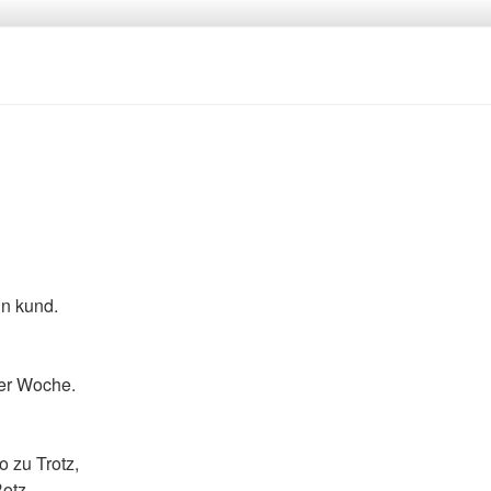
un kund.
der Woche.
 zu Trotz,
otz.