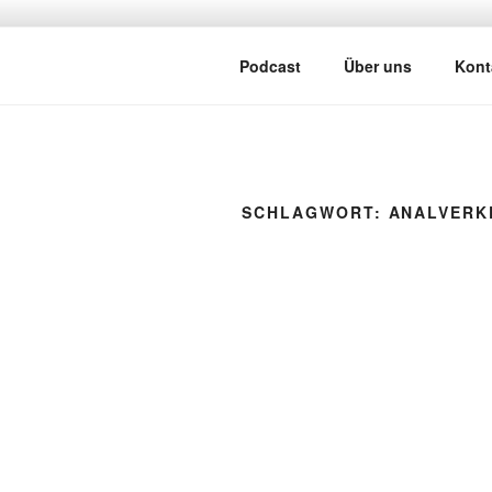
Zum
Inhalt
ATSCHEBÄ
springen
Mit viel Spaß, Humor und Sark
Podcast
Über uns
Kont
SCHLAGWORT:
ANALVERK