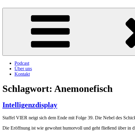
Zum
Inhalt
Atschebärebach
Mit viel Spaß, Humor und Sarkasmus
springen
Podcast
Über uns
Kontakt
Schlagwort:
Anemonefisch
Intelligenzdisplay
Staffel VIER neigt sich dem Ende mit Folge 39. Die Nebel des Schick
Die Eröffnung ist wie gewohnt humorvoll und geht fließend über in d