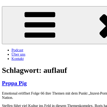
Zum
Inhalt
Atschebärebach
Mit viel Spaß, Humor und Sarkasmus
springen
Podcast
Über uns
Kontakt
Schlagwort:
auflauf
Peppa Pig
Emotional eröffnet Folge 66 ihre Themen mit dem Punkt „Inzest-Porno
Nation.
Steffen führt viel Kultur ins Feld in diesem Themenkomplex. Boris ha