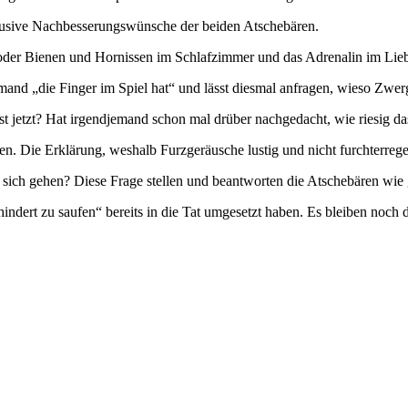
lusive Nachbesserungswünsche der beiden Atschebären.
der Bienen und Hornissen im Schlafzimmer und das Adrenalin im Lieb
and „die Finger im Spiel hat“ und lässt diesmal anfragen, wieso Zwer
nst jetzt? Hat irgendjemand schon mal drüber nachgedacht, wie riesig d
en. Die Erklärung, weshalb Furzgeräusche lustig und nicht furchterrege
n sich gehen? Diese Frage stellen und beantworten die Atschebären wie
indert zu saufen“ bereits in die Tat umgesetzt haben. Es bleiben no