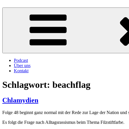
Zum
Inhalt
Atschebärebach
Mit viel Spaß, Humor und Sarkasmus
springen
Podcast
Über uns
Kontakt
Schlagwort:
beachflag
Chlamydien
Folge 48 beginnt ganz normal mit der Rede zur Lage der Nation und s
Es folgt die Frage nach Alltagsrassismus beim Thema Filzstiftfarbe.