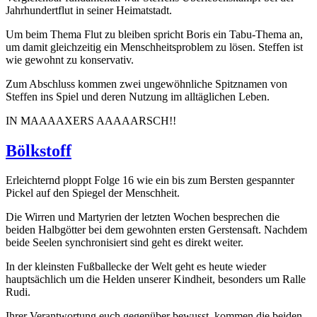
Jahrhundertflut in seiner Heimatstadt.
Um beim Thema Flut zu bleiben spricht Boris ein Tabu-Thema an,
um damit gleichzeitig ein Menschheitsproblem zu lösen. Steffen ist
wie gewohnt zu konservativ.
Zum Abschluss kommen zwei ungewöhnliche Spitznamen von
Steffen ins Spiel und deren Nutzung im alltäglichen Leben.
IN MAAAAXERS AAAAARSCH!!
Bölkstoff
Erleichternd ploppt Folge 16 wie ein bis zum Bersten gespannter
Pickel auf den Spiegel der Menschheit.
Die Wirren und Martyrien der letzten Wochen besprechen die
beiden Halbgötter bei dem gewohnten ersten Gerstensaft. Nachdem
beide Seelen synchronisiert sind geht es direkt weiter.
In der kleinsten Fußballecke der Welt geht es heute wieder
hauptsächlich um die Helden unserer Kindheit, besonders um Ralle
Rudi.
Ihrer Verantwortung euch gegenüber bewusst, kommen die beiden