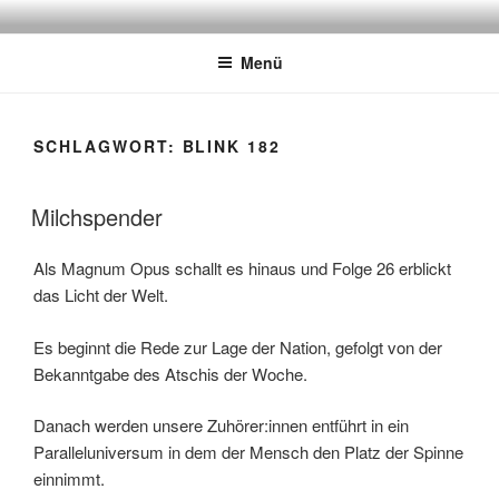
Zum
ATSCHEBÄREBACH
Mit viel Spaß, Humor und Sarkasmus
Inhalt
Menü
springen
SCHLAGWORT:
BLINK 182
Milchspender
Als Magnum Opus schallt es hinaus und Folge 26 erblickt
das Licht der Welt.
Es beginnt die Rede zur Lage der Nation, gefolgt von der
Bekanntgabe des Atschis der Woche.
Danach werden unsere Zuhörer:innen entführt in ein
Paralleluniversum in dem der Mensch den Platz der Spinne
einnimmt.