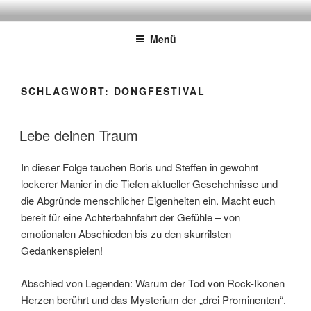
Zum
ATSCHEBÄREBACH
Mit viel Spaß, Humor und Sarkasmus
Inhalt
Menü
springen
SCHLAGWORT:
DONGFESTIVAL
Lebe deinen Traum
In dieser Folge tauchen Boris und Steffen in gewohnt
lockerer Manier in die Tiefen aktueller Geschehnisse und
die Abgründe menschlicher Eigenheiten ein. Macht euch
bereit für eine Achterbahnfahrt der Gefühle – von
emotionalen Abschieden bis zu den skurrilsten
Gedankenspielen!
Abschied von Legenden: Warum der Tod von Rock-Ikonen
Herzen berührt und das Mysterium der „drei Prominenten“.