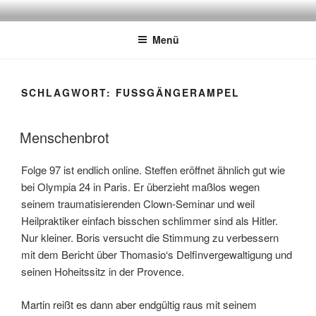
Zum
ATSCHEBÄREBACH
Mit viel Spaß, Humor und Sarkasmus
Inhalt
Menü
springen
SCHLAGWORT:
FUSSGÄNGERAMPEL
Menschenbrot
Folge 97 ist endlich online. Steffen eröffnet ähnlich gut wie
bei Olympia 24 in Paris. Er überzieht maßlos wegen
seinem traumatisierenden Clown-Seminar und weil
Heilpraktiker einfach bisschen schlimmer sind als Hitler.
Nur kleiner. Boris versucht die Stimmung zu verbessern
mit dem Bericht über Thomasio‘s Delfinvergewaltigung und
seinen Hoheitssitz in der Provence.
Martin reißt es dann aber endgültig raus mit seinem