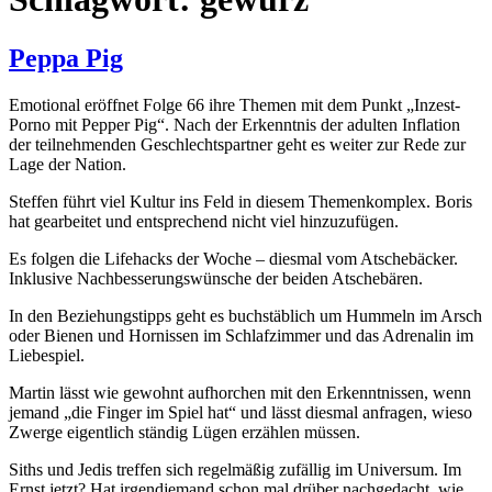
Peppa Pig
Emotional eröffnet Folge 66 ihre Themen mit dem Punkt „Inzest-
Porno mit Pepper Pig“. Nach der Erkenntnis der adulten Inflation
der teilnehmenden Geschlechtspartner geht es weiter zur Rede zur
Lage der Nation.
Steffen führt viel Kultur ins Feld in diesem Themenkomplex. Boris
hat gearbeitet und entsprechend nicht viel hinzuzufügen.
Es folgen die Lifehacks der Woche – diesmal vom Atschebäcker.
Inklusive Nachbesserungswünsche der beiden Atschebären.
In den Beziehungstipps geht es buchstäblich um Hummeln im Arsch
oder Bienen und Hornissen im Schlafzimmer und das Adrenalin im
Liebespiel.
Martin lässt wie gewohnt aufhorchen mit den Erkenntnissen, wenn
jemand „die Finger im Spiel hat“ und lässt diesmal anfragen, wieso
Zwerge eigentlich ständig Lügen erzählen müssen.
Siths und Jedis treffen sich regelmäßig zufällig im Universum. Im
Ernst jetzt? Hat irgendjemand schon mal drüber nachgedacht, wie