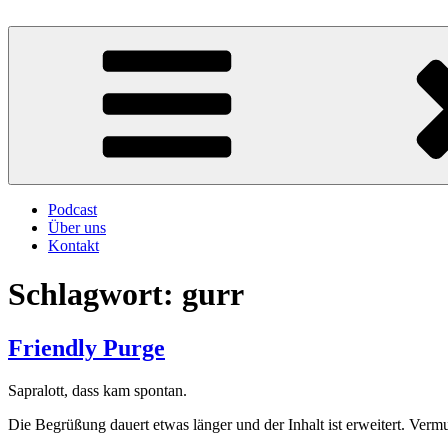
Zum
Inhalt
Atschebärebach
Mit viel Spaß, Humor und Sarkasmus
springen
Podcast
Über uns
Kontakt
Schlagwort:
gurr
Friendly Purge
Sapralott, dass kam spontan.
Die Begrüßung dauert etwas länger und der Inhalt ist erweitert. Vermutl