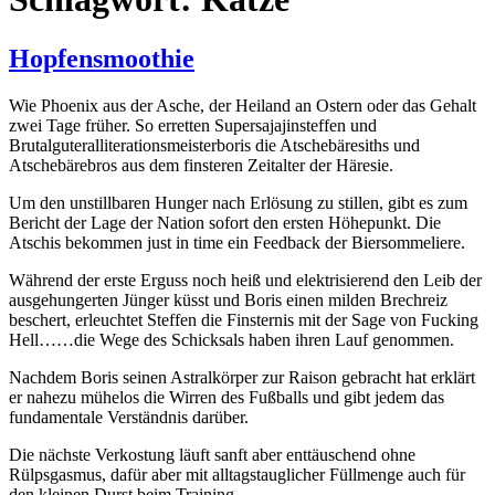
Hopfensmoothie
Wie Phoenix aus der Asche, der Heiland an Ostern oder das Gehalt
zwei Tage früher. So erretten Supersajajinsteffen und
Brutalguteralliterationsmeisterboris die Atschebäresiths und
Atschebärebros aus dem finsteren Zeitalter der Häresie.
Um den unstillbaren Hunger nach Erlösung zu stillen, gibt es zum
Bericht der Lage der Nation sofort den ersten Höhepunkt. Die
Atschis bekommen just in time ein Feedback der Biersommeliere.
Während der erste Erguss noch heiß und elektrisierend den Leib der
ausgehungerten Jünger küsst und Boris einen milden Brechreiz
beschert, erleuchtet Steffen die Finsternis mit der Sage von Fucking
Hell……die Wege des Schicksals haben ihren Lauf genommen.
Nachdem Boris seinen Astralkörper zur Raison gebracht hat erklärt
er nahezu mühelos die Wirren des Fußballs und gibt jedem das
fundamentale Verständnis darüber.
Die nächste Verkostung läuft sanft aber enttäuschend ohne
Rülpsgasmus, dafür aber mit alltagstauglicher Füllmenge auch für
den kleinen Durst beim Training.