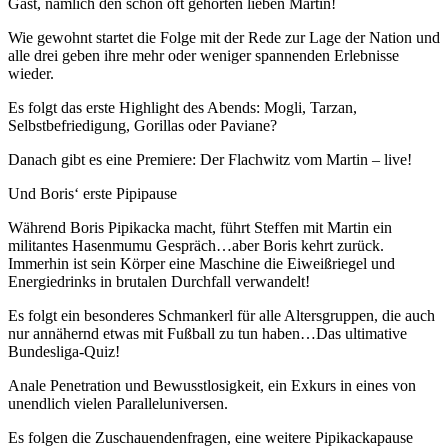
Gast, nämlich den schon oft gehörten lieben Martin!
Wie gewohnt startet die Folge mit der Rede zur Lage der Nation und
alle drei geben ihre mehr oder weniger spannenden Erlebnisse
wieder.
Es folgt das erste Highlight des Abends: Mogli, Tarzan,
Selbstbefriedigung, Gorillas oder Paviane?
Danach gibt es eine Premiere: Der Flachwitz vom Martin – live!
Und Boris‘ erste Pipipause
Während Boris Pipikacka macht, führt Steffen mit Martin ein
militantes Hasenmumu Gespräch…aber Boris kehrt zurück.
Immerhin ist sein Körper eine Maschine die Eiweißriegel und
Energiedrinks in brutalen Durchfall verwandelt!
Es folgt ein besonderes Schmankerl für alle Altersgruppen, die auch
nur annähernd etwas mit Fußball zu tun haben…Das ultimative
Bundesliga-Quiz!
Anale Penetration und Bewusstlosigkeit, ein Exkurs in eines von
unendlich vielen Paralleluniversen.
Es folgen die Zuschauendenfragen, eine weitere Pipikackapause