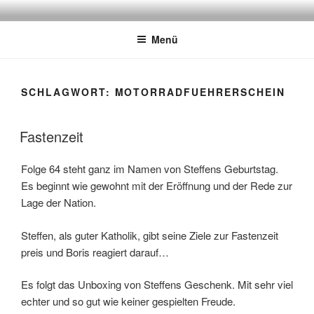
Zum
ATSCHEBÄREBACH
Mit viel Spaß, Humor und Sarkasmus
Inhalt
Menü
springen
SCHLAGWORT:
MOTORRADFUEHRERSCHEIN
Fastenzeit
Folge 64 steht ganz im Namen von Steffens Geburtstag.
Es beginnt wie gewohnt mit der Eröffnung und der Rede zur
Lage der Nation.
Steffen, als guter Katholik, gibt seine Ziele zur Fastenzeit
preis und Boris reagiert darauf…
Es folgt das Unboxing von Steffens Geschenk. Mit sehr viel
echter und so gut wie keiner gespielten Freude.