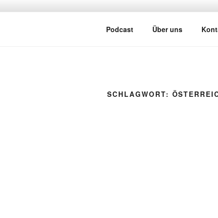
Zum
Inhalt
ATSCHEBÄ
springen
Mit viel Spaß, Humor und Sark
Podcast
Über uns
Kont
SCHLAGWORT:
ÖSTERREI