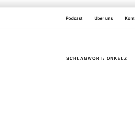
Zum
Inhalt
ATSCHEBÄ
springen
Mit viel Spaß, Humor und Sark
Podcast
Über uns
Kont
SCHLAGWORT:
ONKELZ