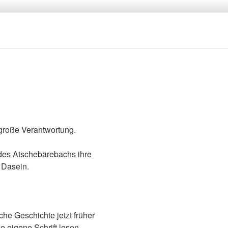
große Verantwortung.
des Atschebärebachs ihre
 Dasein.
che Geschichte jetzt früher
 eigene Schrift lesen.