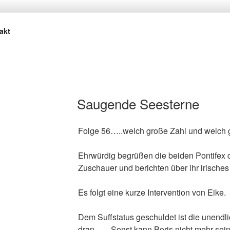
REBACH
asmus
akt
Saugende Seesterne
Folge 56…..welch große Zahl und welch 
Ehrwürdig begrüßen die beiden Pontifex 
Zuschauer und berichten über ihr irisches
Es folgt eine kurze Intervention von Eike.
Dem Suffstatus geschuldet ist die unendli
dran……Sonst kann Boris nicht mehr seine