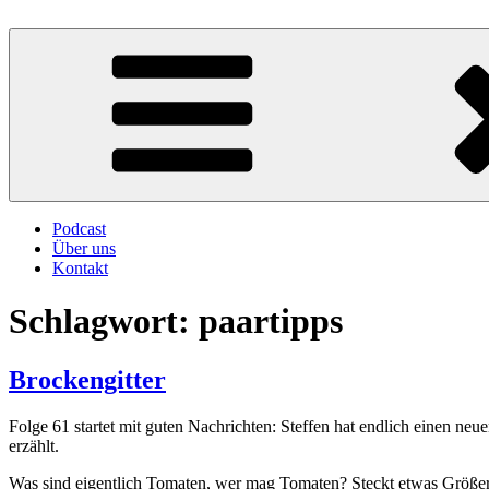
Zum
Inhalt
Atschebärebach
Mit viel Spaß, Humor und Sarkasmus
springen
Podcast
Über uns
Kontakt
Schlagwort:
paartipps
Brockengitter
Folge 61 startet mit guten Nachrichten: Steffen hat endlich einen ne
erzählt.
Was sind eigentlich Tomaten, wer mag Tomaten? Steckt etwas Größer