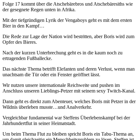
Folge 17 kommt über die Atschebärebros und Atschebäresiths wie
der gesegnete Regen unten in Afrika.
Mit der tiefgründigen Lyrik der Vengaboys geht es mit dem ersten
Bier in den Kampf…
Die Rede zur Lage der Nation wird bestritten, aber Boris wird zum
Opfer des Bieres.
Nach der kurzen Unterbrechung geht es in die kaum noch zu
ertragenden Fußballecke.
Das nächste Thema betrifft Elefanten und deren Verlust, wenn man
unachtsam die Tür oder ein Fenster geöffnet lässt.
Wir nutzen unsere internationale Reichweite und pushen im
Anschluss unseren Lieblings-Petzer mit seinem sexy Twitch-Kanal.
Dann geht es direkt zum Abenteuer, welches Boris mit Petzer in der
Wildnis überleben musste…und Analverkehr.
Vergleichbar fundamental war Steffens Überlebenskampf bei der
Jahrhundertflut in seiner Heimatstadt.
Um beim Thema Flut zu bleiben spricht Boris ein Tabu-Thema an,
um damit gleichzeitig ein Menschheitsproblem zu lösen. Steffen ist