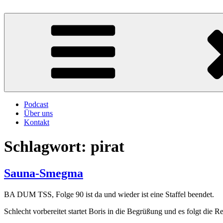
Zum
Inhalt
Atschebärebach
Mit viel Spaß, Humor und Sarkasmus
springen
Podcast
Über uns
Kontakt
Schlagwort:
pirat
Sauna-Smegma
BA DUM TSS, Folge 90 ist da und wieder ist eine Staffel beendet.
Schlecht vorbereitet startet Boris in die Begrüßung und es folgt die 