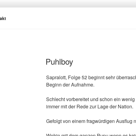
REBACH
asmus
akt
Puhlboy
Sapralott, Folge 52 beginnt sehr überrasch
Beginn der Aufnahme.
Schlecht vorbereitet und schon ein wenig
immer mit der Rede zur Lage der Nation.
Gefolgt von einem fragwürdigen Ausflug
Wohin mit dem ganzen Pupu wenn es kei