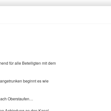
end für alle Beteiligten mit dem
 angetrunken beginnt es wie
 nach Oberstaufen…
ne Anbindung an den Kanal