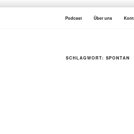
Zum
Inhalt
ATSCHEBÄ
springen
Mit viel Spaß, Humor und Sark
Podcast
Über uns
Kont
SCHLAGWORT:
SPONTAN