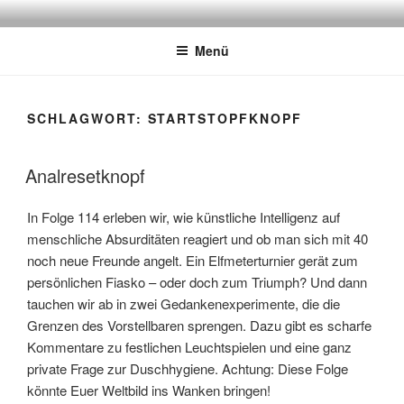
Zum
ATSCHEBÄREBACH
Mit viel Spaß, Humor und Sarkasmus
Inhalt
Menü
springen
SCHLAGWORT:
STARTSTOPFKNOPF
Analresetknopf
In Folge 114 erleben wir, wie künstliche Intelligenz auf
menschliche Absurditäten reagiert und ob man sich mit 40
noch neue Freunde angelt. Ein Elfmeterturnier gerät zum
persönlichen Fiasko – oder doch zum Triumph? Und dann
tauchen wir ab in zwei Gedankenexperimente, die die
Grenzen des Vorstellbaren sprengen. Dazu gibt es scharfe
Kommentare zu festlichen Leuchtspielen und eine ganz
private Frage zur Duschhygiene. Achtung: Diese Folge
könnte Euer Weltbild ins Wanken bringen!