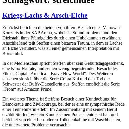
Kriegs-Lachs & Arsch-Elche
Zunächst berichten die beiden von ihrem Besuch eines Manowar
Konzerts in der SAP Arena, wobei sie Soundprobleme und den
Diebstahl ihres Pfandgeldes durch einen Unbekannten erwähnen.
Anschließend teilt Steffen einen bizarren Traum, in dem er Lachse
an Elche verfüttert, was zu einer gemeinsamen Interpretation mit
Boris führt.
In der Medienschau spricht Steffen über sein Geburtstagsgeschenk,
eine Kino-Flatrate, und seinen wenig begeisternden Besuch des
Films „Captain America – Brave New World“. Des Weiteren
tauschen sie sich über die Serie Cobra Kai und den Tod der
Schwester der Buffy-Darstellerin aus. Steffen empfiehlt die Serie
„From“ auf Amazon Prime.
Ein weiteres Thema ist Steffens Besuch einer Kundgebung für
Demokratie und Zivilcourage, bei der er eine unsympathische Rede
einer Teilnehmerin erlebt. Im Zusammenhang mit seinem Beruf
erzählt Steffen, wie ein Kunde seinen Podcast entdeckt hat, und
berichtet von einer besonderen Toilettenkabine mit Waschbecken,
die unerwartete Probleme verursacht.