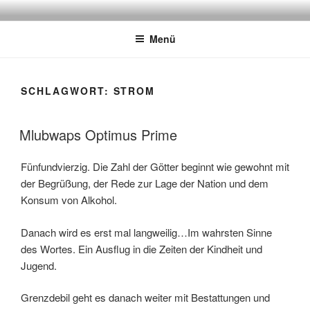
Zum
ATSCHEBÄREBACH
Mit viel Spaß, Humor und Sarkasmus
Inhalt
Menü
springen
SCHLAGWORT:
STROM
Mlubwaps Optimus Prime
Fünfundvierzig. Die Zahl der Götter beginnt wie gewohnt mit
der Begrüßung, der Rede zur Lage der Nation und dem
Konsum von Alkohol.
Danach wird es erst mal langweilig…Im wahrsten Sinne
des Wortes. Ein Ausflug in die Zeiten der Kindheit und
Jugend.
Grenzdebil geht es danach weiter mit Bestattungen und