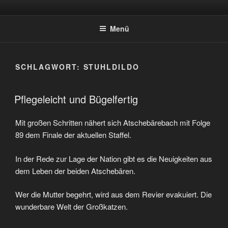
Zum
ATSCHEBÄREBACH
Mit viel Spaß, Humor und Sarkasmus
Inhalt
Menü
springen
SCHLAGWORT:
STUHLDILDO
Pflegeleicht und Bügelfertig
Mit großen Schritten nähert sich Atschebärebach mit Folge
89 dem Finale der aktuellen Staffel.
In der Rede zur Lage der Nation gibt es die Neuigkeiten aus
dem Leben der beiden Atschebären.
Wer die Mutter begehrt, wird aus dem Revier evakuiert. Die
wunderbare Welt der Großkatzen.