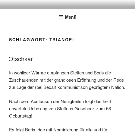
Zum
ATSCHEBÄREBACH
Mit viel Spaß, Humor und Sarkasmus
Inhalt
Menü
springen
SCHLAGWORT:
TRIANGEL
Otschkar
In wohliger Wärme empfangen Steffen und Boris die
Zuschauenden mit der grandiosen Eröffnung und der Rede
zur Lage der (bei Bedarf kommunistisch geprägten) Nation.
Nach dem Austausch der Neuigkeiten folgt das heiß
erwartete Unboxing von Steffens Geschenk zum 58.
Geburtstag!
Es folgt Boris Idee mit Nominierung für alle und für