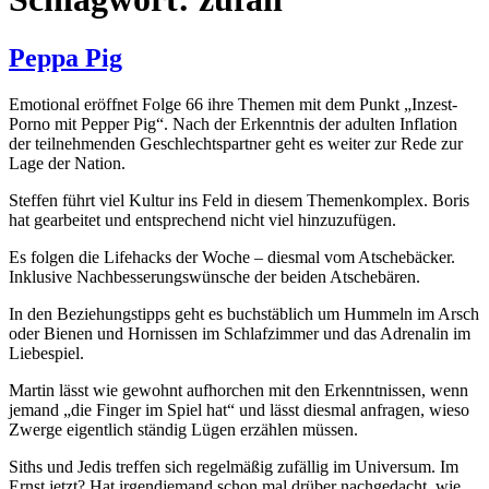
Peppa Pig
Emotional eröffnet Folge 66 ihre Themen mit dem Punkt „Inzest-
Porno mit Pepper Pig“. Nach der Erkenntnis der adulten Inflation
der teilnehmenden Geschlechtspartner geht es weiter zur Rede zur
Lage der Nation.
Steffen führt viel Kultur ins Feld in diesem Themenkomplex. Boris
hat gearbeitet und entsprechend nicht viel hinzuzufügen.
Es folgen die Lifehacks der Woche – diesmal vom Atschebäcker.
Inklusive Nachbesserungswünsche der beiden Atschebären.
In den Beziehungstipps geht es buchstäblich um Hummeln im Arsch
oder Bienen und Hornissen im Schlafzimmer und das Adrenalin im
Liebespiel.
Martin lässt wie gewohnt aufhorchen mit den Erkenntnissen, wenn
jemand „die Finger im Spiel hat“ und lässt diesmal anfragen, wieso
Zwerge eigentlich ständig Lügen erzählen müssen.
Siths und Jedis treffen sich regelmäßig zufällig im Universum. Im
Ernst jetzt? Hat irgendjemand schon mal drüber nachgedacht, wie