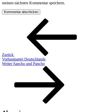
meinen nächsten Kommentar speichern.
Beitragsnavigation
Vorheriger
Beitrag
Zurück
Vorhautpartei Deutschlands
Nächster
Weiter
Sancho und Pancho
Beitrag