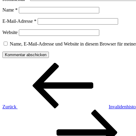
Name
*
E-Mail-Adresse
*
Website
Name, E-Mail-Adresse und Website in diesem Browser für meine
Beitragsnavigation
Vorheriger
Beitrag
Zurück
Invalidenhisto
Nächster
Beitrag