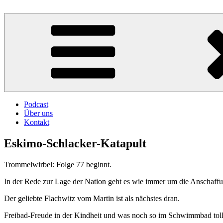
Zum
Inhalt
Atschebärebach
Mit viel Spaß, Humor und Sarkasmus
springen
Podcast
Über uns
Kontakt
Eskimo-Schlacker-Katapult
Trommelwirbel: Folge 77 beginnt.
In der Rede zur Lage der Nation geht es wie immer um die Anschaffu
Der geliebte Flachwitz vom Martin ist als nächstes dran.
Freibad-Freude in der Kindheit und was noch so im Schwimmbad toll