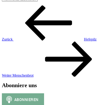
Beitragsnavigation
Vorheriger
Beitrag
Zurück
Hefepilz
Nächster
Beitrag
Weiter
Menschenbrot
Abonniere uns