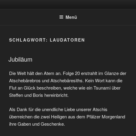
Zum
ATSCHEBÄREBACH
Mit viel Spaß, Humor und Sarkasmus
Inhalt
Menü
springen
SCHLAGWORT:
LAUDATOREN
Jubiläum
Die Welt hält den Atem an. Folge 20 erstrahlt im Glanze der
Atschebärebros und Atschebäresiths. Kein Wort kann die
Flut an Glück beschreiben, welche wie ein Tsunami über
Steffen und Boris hereinbricht.
Als Dank für die unendliche Liebe unserer Atschis
überreichen die zwei Heiligen aus dem Pfälzer Morgenland
ihre Gaben und Geschenke.