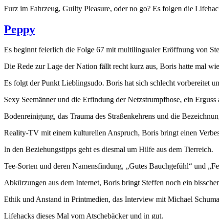
Furz im Fahrzeug, Guilty Pleasure, oder no go? Es folgen die Lifeha
Peppy
Es beginnt feierlich die Folge 67 mit multilingualer Eröffnung von S
Die Rede zur Lage der Nation fällt recht kurz aus, Boris hatte mal 
Es folgt der Punkt Lieblingsudo. Boris hat sich schlecht vorbereitet 
Sexy Seemänner und die Erfindung der Netzstrumpfhose, ein Erguss 
Bodenreinigung, das Trauma des Straßenkehrens und die Bezeichnung 
Reality-TV mit einem kulturellen Anspruch, Boris bringt einen Verbe
In den Beziehungstipps geht es diesmal um Hilfe aus dem Tierreich.
Tee-Sorten und deren Namensfindung, „Gutes Bauchgefühl“ und „Fett a
Abkürzungen aus dem Internet, Boris bringt Steffen noch ein bissche
Ethik und Anstand in Printmedien, das Interview mit Michael Schuma
Lifehacks dieses Mal vom Atschebäcker und in gut.