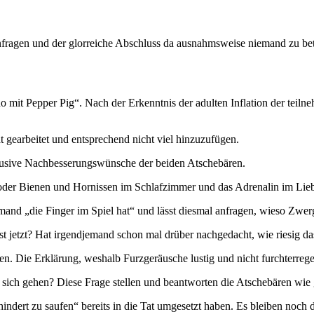
nfragen und der glorreiche Abschluss da ausnahmsweise niemand zu bet
 mit Pepper Pig“. Nach der Erkenntnis der adulten Inflation der teiln
t gearbeitet und entsprechend nicht viel hinzuzufügen.
lusive Nachbesserungswünsche der beiden Atschebären.
der Bienen und Hornissen im Schlafzimmer und das Adrenalin im Lieb
and „die Finger im Spiel hat“ und lässt diesmal anfragen, wieso Zwer
nst jetzt? Hat irgendjemand schon mal drüber nachgedacht, wie riesig d
en. Die Erklärung, weshalb Furzgeräusche lustig und nicht furchterrege
n sich gehen? Diese Frage stellen und beantworten die Atschebären wie
indert zu saufen“ bereits in die Tat umgesetzt haben. Es bleiben no