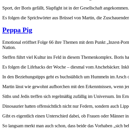
Sport, der Boris gefällt, Slapfight ist in der Gesellschaft angekommen.
Es folgen die Sprichwörter aus Brüssel von Martin, die Zuschauende
Peppa Pig
Emotional eröffnet Folge 66 ihre Themen mit dem Punkt „Inzest-Porno
Nation.
Steffen führt viel Kultur ins Feld in diesem Themenkomplex. Boris ha
Es folgen die Lifehacks der Woche – diesmal vom Atschebäcker. Ink
In den Beziehungstipps geht es buchstäblich um Hummeln im Arsch o
Martin lässt wie gewohnt aufhorchen mit den Erkenntnissen, wenn jem
Siths und Jedis treffen sich regelmäßig zufällig im Universum. Im Er
Dinosaurier hatten offensichtlich nicht nur Federn, sondern auch Lipp
Gibt es eigentlich einen Unterschied dabei, ob Frauen oder Männer i
So langsam merkt man auch schon, dass beide das Vorhaben „sich beh