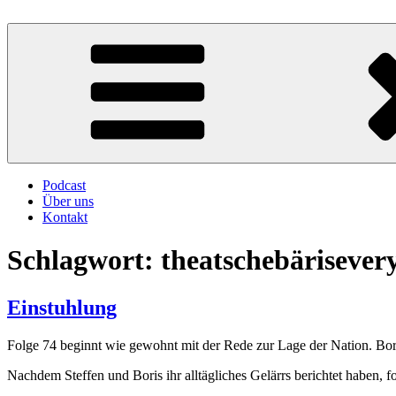
Zum
Inhalt
Atschebärebach
Mit viel Spaß, Humor und Sarkasmus
springen
Podcast
Über uns
Kontakt
Schlagwort:
theatschebärisever
Einstuhlung
Folge 74 beginnt wie gewohnt mit der Rede zur Lage der Nation. Boris
Nachdem Steffen und Boris ihr alltägliches Gelärrs berichtet haben,