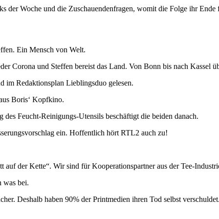
cks der Woche und die Zuschauendenfragen, womit die Folge ihr Ende f
teffen. Ein Mensch von Welt.
wieder Corona und Steffen bereist das Land. Von Bonn bis nach Kassel 
und im Redaktionsplan Lieblingsduo gelesen.
aus Boris‘ Kopfkino.
des Feucht-Reinigungs-Utensils beschäftigt die beiden danach.
sserungsvorschlag ein. Hoffentlich hört RTL2 auch zu!
uf der Kette“. Wir sind für Kooperationspartner aus der Tee-Industrie
n was bei.
cher. Deshalb haben 90% der Printmedien ihren Tod selbst verschuldet