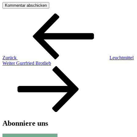
Beitragsnavigation
Vorheriger
Beitrag
Zurück
Leuchtmittel
Nächster
Weiter
Gurrfried Brotlieb
Beitrag
Abonniere uns