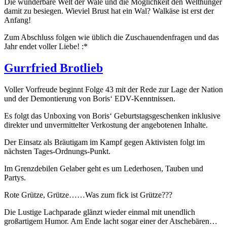
Die wunderbare Welt der Wale und die Möglichkeit den Welthunger
damit zu besiegen. Wieviel Brust hat ein Wal? Walkäse ist erst der
Anfang!
Zum Abschluss folgen wie üblich die Zuschauendenfragen und das
Jahr endet voller Liebe! :*
Gurrfried Brotlieb
Voller Vorfreude beginnt Folge 43 mit der Rede zur Lage der Nation
und der Demontierung von Boris‘ EDV-Kenntnissen.
Es folgt das Unboxing von Boris‘ Geburtstagsgeschenken inklusive
direkter und unvermittelter Verkostung der angebotenen Inhalte.
Der Einsatz als Bräutigam im Kampf gegen Aktivisten folgt im
nächsten Tages-Ordnungs-Punkt.
Im Grenzdebilen Gelaber geht es um Lederhosen, Tauben und
Partys.
Rote Grütze, Grütze……Was zum fick ist Grütze???
Die Lustige Lachparade glänzt wieder einmal mit unendlich
großartigem Humor. Am Ende lacht sogar einer der Atschebären…